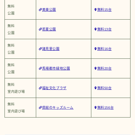
無料
美東公園
無料15台
公園
無料
若夏公園
無料13台
公園
無料
諸見里公園
無料16台
公園
無料
馬場都市緑地公園
無料20台
公園
無料
福祉文化プラザ
無料50台
室内遊び場
無料
県総のキッズルーム
無料156台
室内遊び場