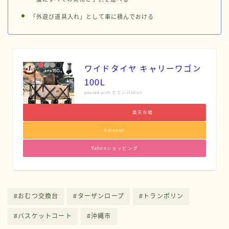
「外遊び道具入れ」として車に積んでおける
ワイドタイヤ キャリーワゴン
100L
posted with カエレバ/div>
楽天市場
Amazon
Yahooショッピング
#おむつ交換台
#ターザンロープ
#トランポリン
#バスケットコート
#沖縄市