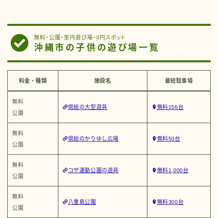
無料・公園・室内遊び場・0円スポット
沖縄市の子供の遊び場一覧
料金・種類
施設名
最短駐車場
無料
県総の大型遊具
無料156台
公園
無料
県総のかりゆし広場
無料50台
公園
無料
コザ運動公園の遊具
無料1,000台
公園
無料
八重島公園
無料300台
公園