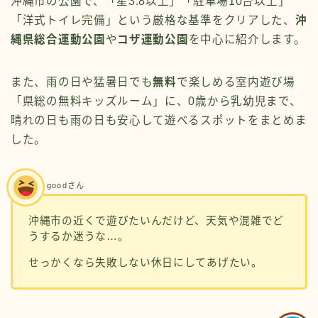
沖縄市の公園で、「星3.8以上」「駐車場10台以上」
「洋式トイレ完備」という厳格な基準をクリアした、
沖
縄県総合運動公園
や
コザ運動公園
を中心に紹介します。
また、雨の日や猛暑日でも
無料
で楽しめる室内遊び場
「県総の無料キッズルーム」に、0歳から乳幼児まで、
晴れの日も雨の日も安心して遊べるスポットをまとめま
した。
goodさん
沖縄市の近くで遊びたいんだけど、天気や混雑でど
うするか迷うな…。
せっかくなら失敗しない休日にしてあげたい。