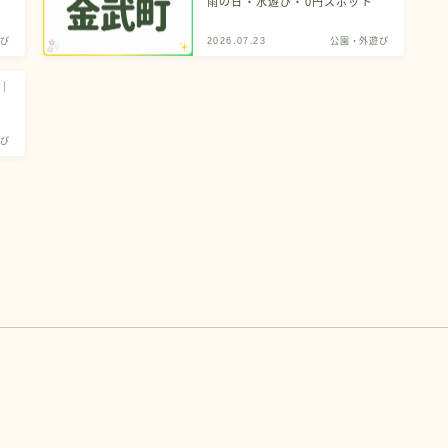
雨の日・水遊び・0円スポット
び
2026.07.23
公園・外遊び
｜
び