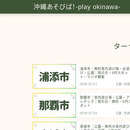
沖縄あそびば！-play okinawa-
ター
浦添市｜無料室内遊び場・水遊
び・公園｜雨の日・0円スポッ
ト・ラジオ観覧
2026.07.27
公園・外遊
那覇市｜室内遊び場・公園・ア
レチック｜雨の日・無料・0円
ポット
2026.07.25
公園・外遊
南城市｜公園・無料の室内遊び