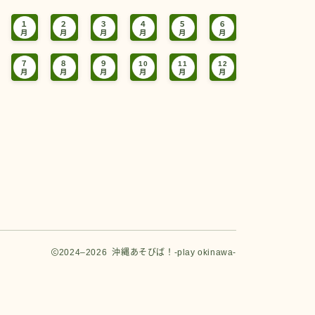
１
２
３
４
５
６
月
月
月
月
月
月
７
８
９
10
11
12
月
月
月
月
月
月
2024–2026 沖縄あそびば！-play okinawa-