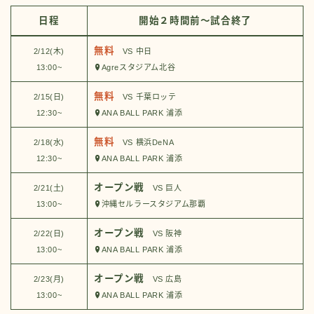
日程
開始２時間前～試合終了
無料
2/12(木)
VS 中日
13:00~
Agreスタジアム北谷
無料
2/15(日)
VS 千葉ロッテ
12:30~
ANA BALL PARK 浦添
無料
2/18(水)
VS 横浜DeNA
12:30~
ANA BALL PARK 浦添
オープン戦
2/21(土)
VS 巨人
13:00~
沖縄セルラースタジアム那覇
オープン戦
2/22(日)
VS 阪神
13:00~
ANA BALL PARK 浦添
オープン戦
2/23(月)
VS 広島
13:00~
ANA BALL PARK 浦添