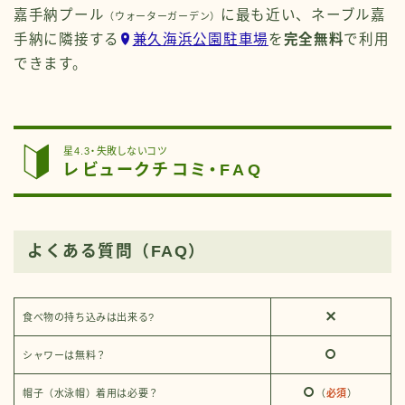
嘉手納プール
に最も近い、ネーブル嘉
（ウォーターガーデン）
手納に隣接する
兼久海浜公園駐車場
を
完全無料
で利用
できます。
星4.3・失敗しないコツ
レビュークチコミ・FAQ
よくある質問（FAQ）
食べ物の持ち込みは出来る?
シャワーは無料？
帽子（水泳帽）着用は必要？
（
必須
）