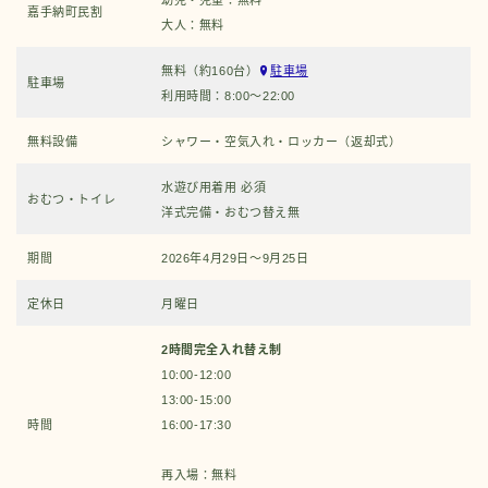
幼児・児童：無料
嘉手納町民割
大人：無料
無料（約160台）
駐車場
駐車場
利用時間：8:00～22:00
無料設備
シャワー・空気入れ・ロッカー（返却式）
水遊び用着用 必須
おむつ・トイレ
洋式完備・おむつ替え無
期間
2026年4月29日～9月25日
定休日
月曜日
2時間完全入れ替え制
10:00-12:00
13:00-15:00
時間
16:00-17:30
再入場：無料