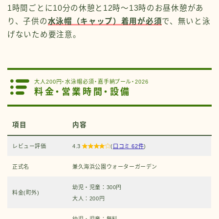
1時間ごとに10分の休憩と12時〜13時のお昼休憩があ
り、子供の
水泳帽（キャップ）着用が必須
で、無いと泳
げないため要注意。
大人200円・水泳帽必須・嘉手納プール・2026
料金・営業時間・設備
項目
内容
レビュー評価
4.3

(
口コミ 62件
)
正式名
兼久海浜公園ウォーターガーデン
幼児・児童：300円
料金(町外)
大人：200円