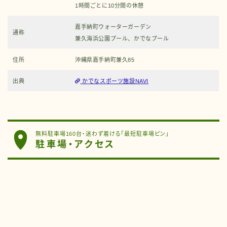
1時間ごとに10分間の休憩
嘉手納町ウォーターガーデン
通称
兼久海浜公園プール、かでなプール
住所
沖縄県嘉手納町兼久85
出典
かでなスポーツ施設NAVI
無料駐車場160台・迷わず着ける「最短駐車場ピン」
駐車場・アクセス