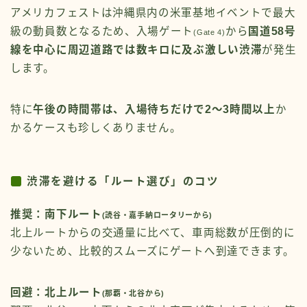
アメリカフェストは沖縄県内の米軍基地イベントで最大
級の動員数となるため、入場ゲート
から
国道58号
(Gate 4)
線を中心に周辺道路では数キロに及ぶ激しい渋滞
が発生
します。
特に
午後の時間帯は、入場待ちだけで2〜3時間以上
か
かるケースも珍しくありません。
渋滞を避ける「ルート選び」のコツ
推奨：南下ルート
(
読谷・嘉手納ロータリーから
)
北上ルートからの交通量に比べて、車両総数が圧倒的に
少ないため、比較的スムーズにゲートへ到達できます。
回避：北上ルート
(那覇・北谷から)