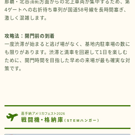
那覇・北谷
方面からの北上車両が集中するため、第
(南側)
4ゲートへの右折待ち車列が国道58号線を長時間塞ぎ、
激しく混雑します。
攻略法：開門前の到着
一度渋滞が始まると逃げ場がなく、基地内駐車場の数に
も限りがあります。渋滞と満車を回避して1日を楽しむ
ために、開門時間を目指した早めの来場が最も確実な対
策です。
嘉手納アメリカフェスト2026
戦闘機・格納庫
（STEMハンガー）