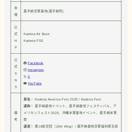
会
嘉手納空軍基地(嘉手納町)
場
公
式
Kadena Air Base
H
Kadena FSS
P
公
Facebook
式
Instagram
S
X
N
YouTube
S
英名：
Kadena America Fest 2026 / Kadena Fest
通称：
嘉手納基地イベント、嘉手納基地フェスティバル、ア
備
メリカンフェスト2026、沖縄米軍基地イベント、嘉手納米軍
考
祭
運営：
第18航空団（18th Wing）/ 嘉手納基地空軍福利厚生局