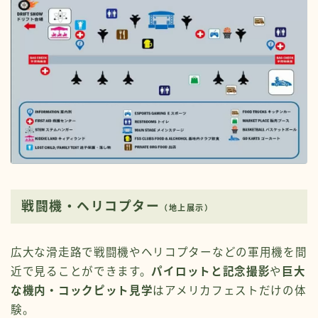
戦闘機・ヘリコプター
（地上展示）
広大な滑走路で戦闘機やヘリコプターなどの軍用機を間
近で見ることができます。
パイロットと記念撮影
や
巨大
な機内・コックピット見学
はアメリカフェストだけの体
験。